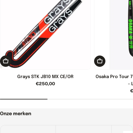
Kies opties
Kies opties
Grays STK JB10 MX CE/OR
Osaka Pro Tour 7
Normale
€250,00
- 
prijs
N
€
p
Onze merken