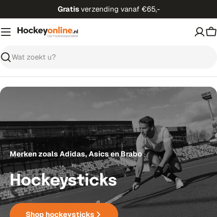
Ga
Gratis
verzending vanaf €65,-
direct
naar
W
de
inhoud
Zoeken
Merken zoals Adidas, Asics en Brabo
Hockeysticks
Shop hockeysticks