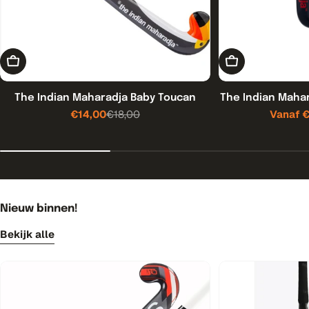
Toevoegen aan winkelwagen
Kies opties
The Indian Maharadja Baby Toucan
The Indian Mahar
€14,00
€18,00
Vanaf 
Verkoopprijs
Normale
prijs
Nieuw binnen!
Bekijk alle