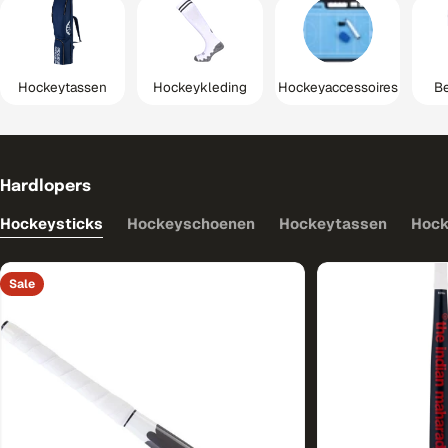
Hockeytassen
Hockeykleding
Hockeyaccessoires
B
Hardlopers
Hockeysticks
Hockeyschoenen
Hockeytassen
Hock
Sale