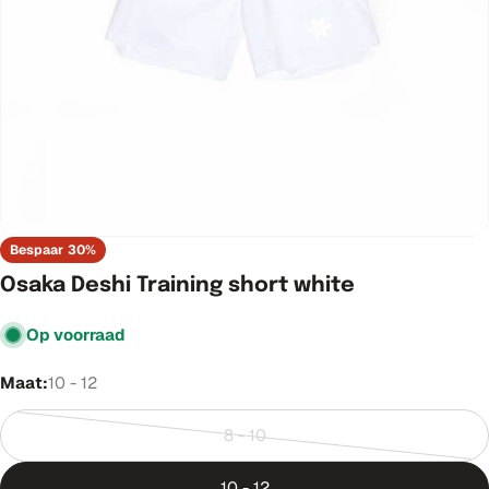
Open media 0 in modaal venster
Bespaar
30%
Osaka Deshi Training short white
Op voorraad
Maat:
10 - 12
8 - 10
Variant
uitverkocht
10 - 12