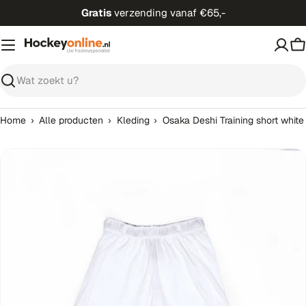
Ga
Gratis
verzending vanaf €65,-
direct
naar
W
de
inhoud
Zoeken
›
›
›
Home
Alle producten
Kleding
Osaka Deshi Training short white