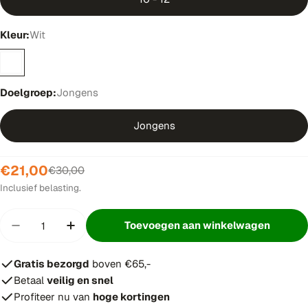
of
niet
Kleur:
Wit
beschikbaar
Doelgroep:
Jongens
Jongens
€21,00
Verkoopprijs
Normale
€30,00
prijs
Inclusief belasting.
Hoeveelheid
Toevoegen aan winkelwagen
Hoeveelheid verminderen voor Osaka Deshi Train
Verhoog aantal voor Osaka Deshi Traini
Gratis bezorgd
boven €65,-
Betaal
veilig en snel
Profiteer nu van
hoge kortingen