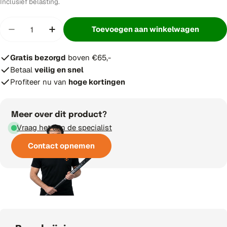
prijs
Inclusief belasting.
Hoeveelheid
Toevoegen aan winkelwagen
Hoeveelheid verminderen voor Asics Field Spee
Verhoog aantal voor Asics Field Speed
Gratis bezorgd
boven €65,-
Betaal
veilig en snel
Profiteer nu van
hoge kortingen
Meer over dit product?
Vraag het aan de specialist
Contact opnemen