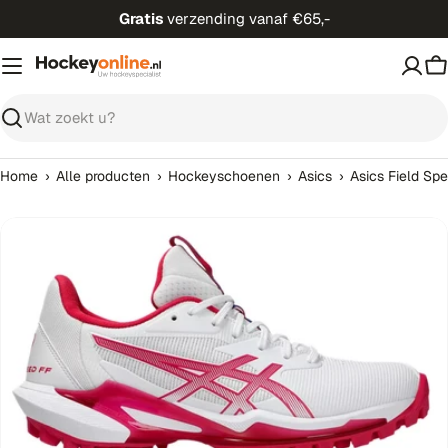
Ga
Gratis
verzending vanaf €65,-
direct
naar
W
de
inhoud
Zoeken
›
›
›
›
Home
Alle producten
Hockeyschoenen
Asics
Asics Field Sp
Open media 0 in modaal venster