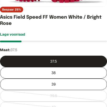
Bespaar
26%
Asics Field Speed FF Women White / Bright
Rose
Lage voorraad
Maat:
37.5
37.5
38
39
39.5
Variant
uitverkocht