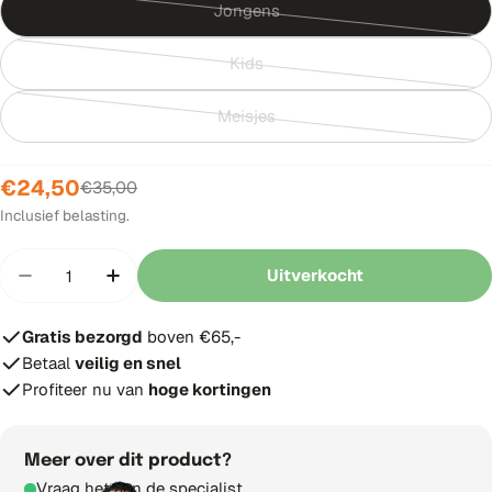
Jongens
Variant
uitverkocht
Kids
of
Variant
niet
uitverkocht
Meisjes
beschikbaar
of
Variant
niet
uitverkocht
beschikbaar
of
€24,50
Verkoopprijs
Normale
€35,00
niet
prijs
Inclusief belasting.
beschikbaar
Hoeveelheid
Uitverkocht
Hoeveelheid verminderen voor The Indian Mahar
Verhoog aantal voor The Indian Mahara
Gratis bezorgd
boven €65,-
Betaal
veilig en snel
Profiteer nu van
hoge kortingen
Meer over dit product?
Vraag het aan de specialist