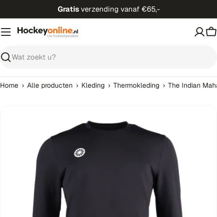
Ga
Gratis
verzending vanaf €65,-
direct
naar
W
de
inhoud
Zoeken
›
›
›
›
Home
Alle producten
Kleding
Thermokleding
The Indian Mah