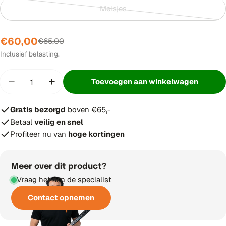
Meisjes
Variant
uitverkocht
of
€60,00
Verkoopprijs
Normale
€65,00
niet
prijs
Inclusief belasting.
beschikbaar
Hoeveelheid
Toevoegen aan winkelwagen
Hoeveelheid verminderen voor The Indian Mahara
Verhoog aantal voor The Indian Maharad
Gratis bezorgd
boven €65,-
Betaal
veilig en snel
Profiteer nu van
hoge kortingen
Meer over dit product?
Vraag het aan de specialist
Contact opnemen