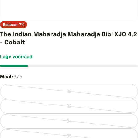
Bespaar
7%
The Indian Maharadja Maharadja Bibi XJO 4.2
- Cobalt
Lage voorraad
Maat:
37.5
32
Variant
uitverkocht
33
of
Variant
niet
uitverkocht
34
beschikbaar
of
Variant
niet
uitverkocht
35