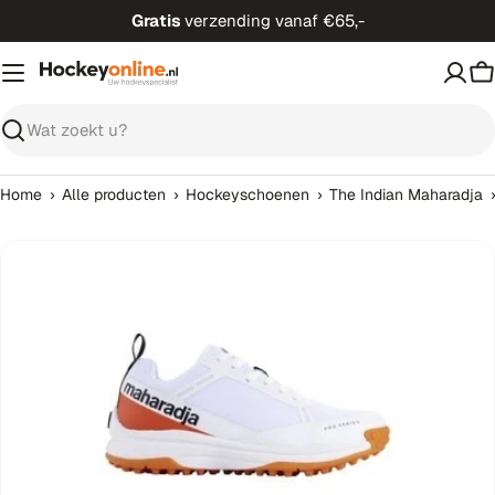
Ga
Gratis
verzending vanaf €65,-
direct
naar
W
de
inhoud
Zoeken
›
›
›
Home
Alle producten
Hockeyschoenen
The Indian Maharadja
Open media 0 in modaal venster