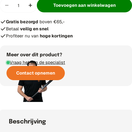
Hoeveelheid
Toevoegen aan winkelwagen
Hoeveelheid verminderen voor The Indian Maha
Verhoog aantal voor The Indian Mahar
Gratis bezorgd
boven €65,-
Betaal
veilig en snel
Profiteer nu van
hoge kortingen
Meer over dit product?
Vraag het aan de specialist
Contact opnemen
Beschrijving