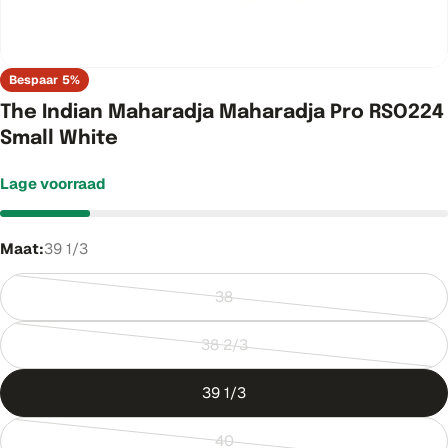
Bespaar
5%
The Indian Maharadja Maharadja Pro RSO224
Small White
Lage voorraad
Maat:
39 1/3
38
Variant
uitverkocht
38 2/3
of
Variant
niet
uitverkocht
39 1/3
beschikbaar
of
niet
40