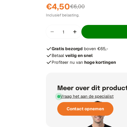
€4,50
Verkoopprijs
Normale
€6,00
Inclusief belasting.
prijs
Hoeveelheid
Hoeveelheid verminderen voor
Verhoog aantal voor
Gratis bezorgd
boven €65,-
Betaal
veilig en snel
Profiteer nu van
hoge kortingen
Meer over dit produc
Vraag het aan de specialist
Contact opnemen