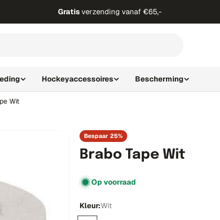
Gratis
verzending vanaf €65,-
leding
Hockeyaccessoires
Bescherming
pe Wit
Bespaar
25%
Brabo Tape Wit
Op voorraad
Kleur:
Wit