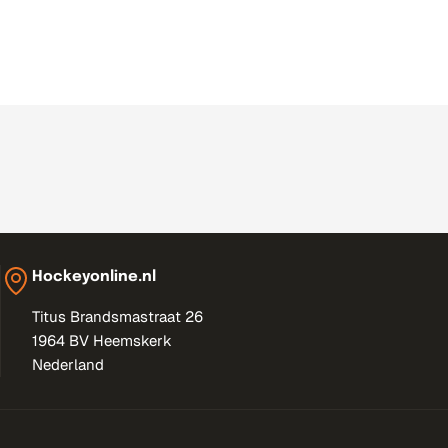
_
l
a
b
e
l
Hockeyonline.nl
Titus Brandsmastraat 26
1964 BV Heemskerk
Nederland