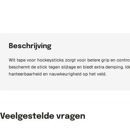
o
n
.
c
Beschrijving
o
Wit tape voor hockeysticks zorgt voor betere grip en control
beschermt de stick tegen slijtage en biedt extra demping. Id
u
hanteerbaarheid en nauwkeurigheid op het veld.
n
t
r
Veelgestelde vragen
y