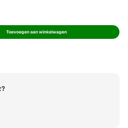
Toevoegen aan winkelwagen
 Brabo Tape Wit
 Brabo Tape Wit
t?