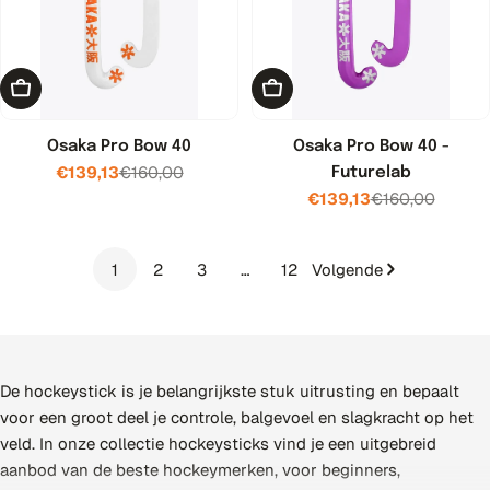
Toevoegen aan winkelwagen
Toevoegen aan winkelwage
Osaka Pro Bow 40
Osaka Pro Bow 40 -
€139,13
€160,00
Futurelab
Verkoopprijs
Normale
€139,13
€160,00
prijs
Verkoopprijs
Normale
prijs
1
2
3
…
12
Volgende
De hockeystick is je belangrijkste stuk uitrusting en bepaalt
voor een groot deel je controle, balgevoel en slagkracht op het
veld. In onze collectie hockeysticks vind je een uitgebreid
aanbod van de beste hockeymerken, voor beginners,