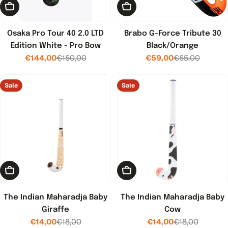
Toevoegen aan winkelwagen
Kies opties
Osaka Pro Tour 40 2.0 LTD
Brabo G-Force Tribute 30
Edition White - Pro Bow
Black/Orange
€144,00
€160,00
€59,00
€65,00
Verkoopprijs
Normale
Verkoopprijs
Normale
prijs
prijs
Sale
Sale
Toevoegen aan winkelwagen
Toevoegen aan winkelwage
The Indian Maharadja Baby
The Indian Maharadja Baby
Giraffe
Cow
€14,00
€18,00
€14,00
€18,00
Verkoopprijs
Normale
Verkoopprijs
Normale