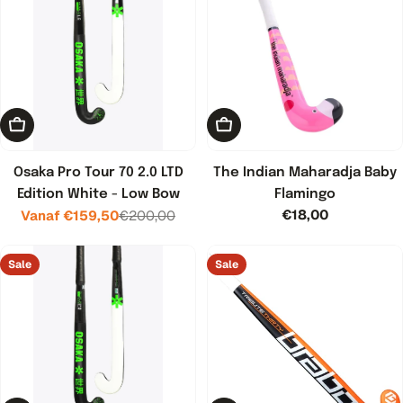
Kies opties
Kies opties
Osaka Pro Tour 70 2.0 LTD
The Indian Maharadja Baby
Edition White - Low Bow
Flamingo
Normale
€18,00
Vanaf €159,50
€200,00
Verkoopprijs
Normale
prijs
prijs
Sale
Sale