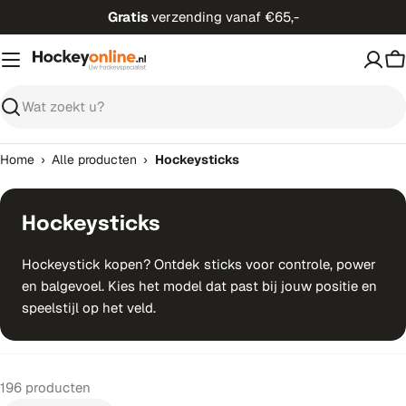
Ga
Gratis
verzending vanaf €65,-
direct
naar
W
de
inhoud
Zoeken
›
›
Home
Alle producten
Hockeysticks
Hockeysticks
Hockeystick kopen? Ontdek sticks voor controle, power
en balgevoel. Kies het model dat past bij jouw positie en
speelstijl op het veld.
196 producten