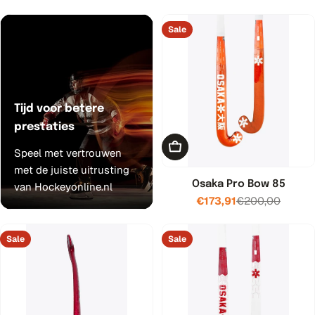
prijs
prijs
Sale
Tijd voor betere
prestaties
Kies opties
Speel met vertrouwen
met de juiste uitrusting
Osaka Pro Bow 85
van Hockeyonline.nl
€173,91
€200,00
Verkoopprijs
Normale
prijs
Sale
Sale