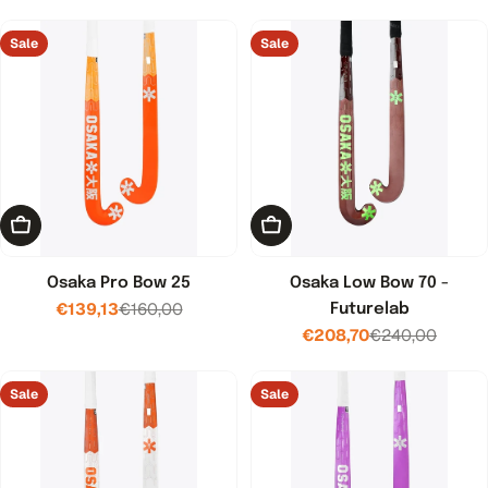
prijs
prijs
Sale
Sale
Toevoegen aan winkelwagen
Toevoegen aan winkelwage
Osaka Pro Bow 25
Osaka Low Bow 70 -
€139,13
€160,00
Futurelab
Verkoopprijs
Normale
€208,70
€240,00
prijs
Verkoopprijs
Normale
prijs
Sale
Sale