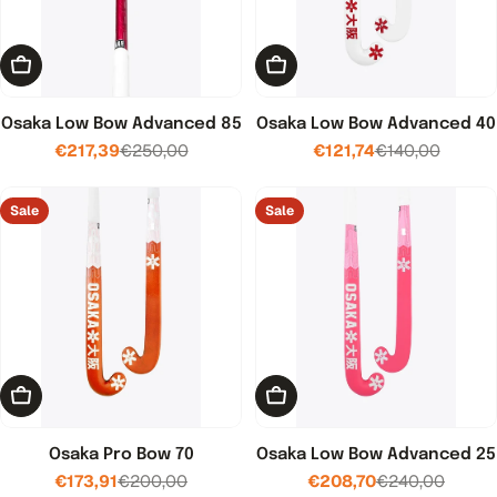
Kies opties
Toevoegen aan winkelwage
Osaka Low Bow Advanced 85
Osaka Low Bow Advanced 40
€217,39
€250,00
€121,74
€140,00
Verkoopprijs
Normale
Verkoopprijs
Normale
prijs
prijs
Sale
Sale
Kies opties
Toevoegen aan winkelwage
Osaka Pro Bow 70
Osaka Low Bow Advanced 25
€173,91
€200,00
€208,70
€240,00
Verkoopprijs
Normale
Verkoopprijs
Normale