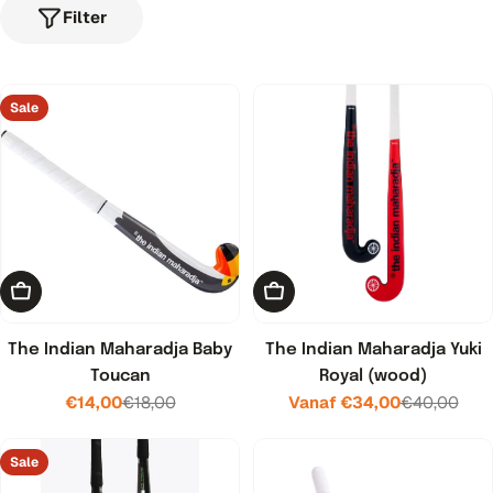
Filter
Sale
Toevoegen aan winkelwagen
Kies opties
The Indian Maharadja Baby
The Indian Maharadja Yuki
Toucan
Royal (wood)
€14,00
€18,00
Vanaf €34,00
€40,00
Verkoopprijs
Normale
Verkoopprijs
Normale
prijs
prijs
Sale