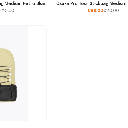
ag Medium Retro Blue
Osaka Pro Tour Stickbag Medium
€110,00
€88,00
€110,00
Verkoopprijs
Normale
Verkooppri
Normale
prijs
prijs