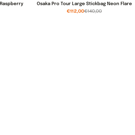
 Raspberry
Osaka Pro Tour Large Stickbag Neon Flare
€112,00
€140,00
js
Verkoopprijs
Normale
prijs