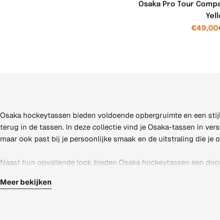
_
Osaka Pro Tour Comp
Yel
l
€49,00
a
b
e
l
Osaka hockeytassen bieden voldoende opbergruimte en een stijlvol
terug in de tassen. In deze collectie vind je Osaka-tassen in ve
maar ook past bij je persoonlijke smaak en de uitstraling die je 
Naast hun opvallende look bieden Osaka hockeytassen een doord
je je spullen overzichtelijk gescheiden houdt. Comfortabele, ver
Meer bekijken
je bij Osaka een sportieve uitstraling met de functionaliteit die 
Wil je breder vergelijken? Bekijk dan de volledige collectie
hocke