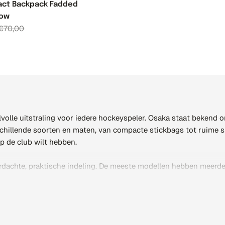
act Backpack Fadded
low
€70,00
Verkoopprijs
Normale
prijs
le uitstraling voor iedere hockeyspeler. Osaka staat bekend om z
rschillende soorten en maten, van compacte stickbags tot ruime sp
op de club wilt hebben.
achte, praktische indeling. De meeste modellen hebben meerdere
stelbare draagriemen maken het dragen prettig, ook als de tas vo
je nodig hebt op trainings- en wedstrijddagen.
ytassen
met merken naast elkaar, of vergelijk met de praktische