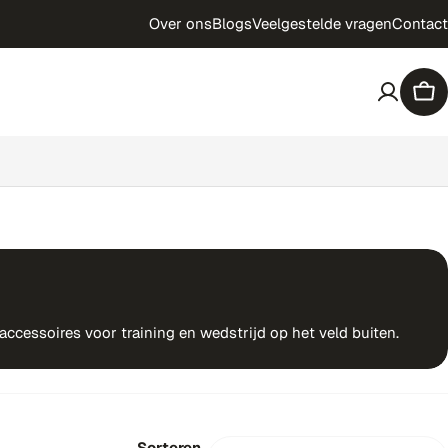
Over ons
Blogs
Veelgestelde vragen
Contact
Win
cessoires voor training en wedstrijd op het veld buiten.
Sorteren