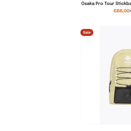
Osaka Pro Tour Stickb
o
€88,00
n
.
Sale
c
o
u
n
t
r
y