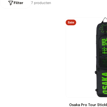
n
Filter
7 producten
m
i
Sale
s
s
i
n
g
:
n
l
Osaka Pro Tour Stick