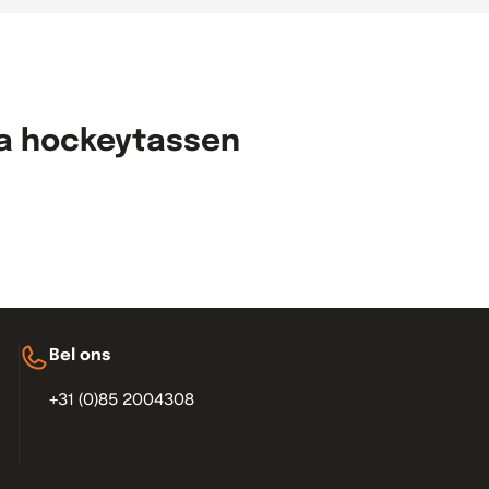
bij jou en je manier van spelen past.
eenvoudig op elkaar kunt afstemmen. Combineer je nieuwe tas bij
te, op elkaar afgestemde look van hetzelfde herkenbare merk.
elijk en beschermd mee naar de club. Kies een formaat dat past bi
ka hockeytassen
met een tas die functionaliteit en uitstraling moeiteloos combin
n tas die er goed uitziet, wordt nu eenmaal met meer plezier gedra
ineer je stijl en gebruiksgemak in één tas.
Bel ons
+31 (0)85 2004308