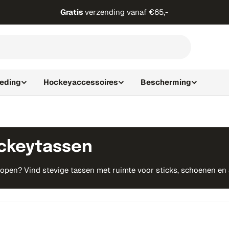
Gratis
verzending vanaf €65,-
leding
Hockeyaccessoires
Bescherming
ckeytassen
pen? Vind stevige tassen met ruimte voor sticks, schoenen en ac