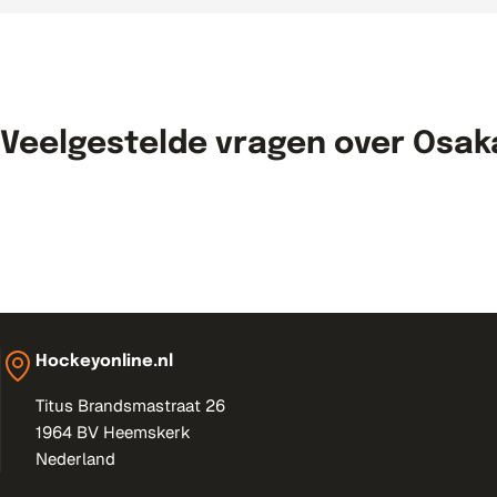
kies je een tas die qua formaat, indeling en uitstraling het beste 
Osaka biedt meer dan alleen tassen, waardoor je je uitrusting 
hockeysticks
of een sportief
Osaka hockeyrokje
voor een comple
Met een Osaka hockeytas neem je al je spullen stijlvol, overzicht
Veelgestelde vragen over Osa
draagcomfort. Bestel vandaag nog jouw Osaka hockeytas en val op 
kiezen Osaka graag vanwege de frisse, eigentijdse uitstraling. Ee
tas elke training en wedstrijd moeiteloos meegaat. Daarmee comb
Hockeyonline.nl
Titus Brandsmastraat 26
1964 BV Heemskerk
Nederland