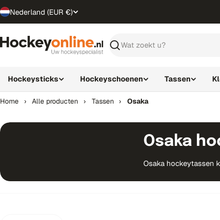
Ga
Nederland (EUR €)
T
direct
naar
r
de
Zoeken
inhoud
a
n
Hockeysticks
Hockeyschoenen
Tassen
K
s
Home
›
Alle producten
›
Tassen
›
Osaka
l
a
Osaka ho
t
Osaka hockeytassen ko
i
o