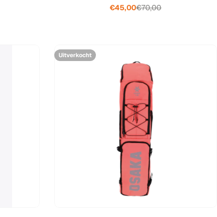
€45,00
€70,00
Verkoopprijs
Normale
prijs
Uitverkocht