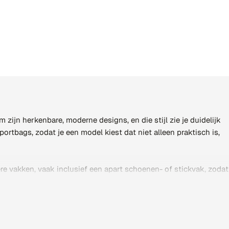
ijn herkenbare, moderne designs, en die stijl zie je duidelijk
ortbags, zodat je een model kiest dat niet alleen praktisch is,
 vakken, vaak inclusief een apart schoenen- of stickvak, zodat
lledig gevuld is met je complete uitrusting. Daarmee combineer
Brabo hockeytassen
en de degelijke
Mercian hockeytassen
. Zo