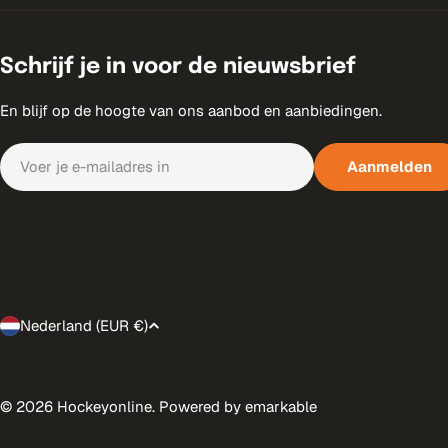
Schrijf je in voor de nieuwsbrief
En blijf op de hoogte van ons aanbod en aanbiedingen.
E-
Aanmelden
mail
Nederland (EUR €)
T
r
Betaalmethoden
© 2026
Hockeyonline
. Powered by emarkable
a