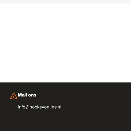
voorbeeld met een passende stick uit de collectie
Osaka
j hoe vaak en waar je speelt, en let op stevige ritsen en
eert, training na training. Vooral jongere spelers en speelsters
gen. Tegelijk lever je niets in op ruimte en stevigheid, zodat je
Mail ons
info@hockeyonline.nl