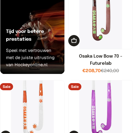
Tijd voor betere
prestaties
Toevoegen aan winkelwage
Speel met vertrouwen
Osaka Low Bow 70 -
met de juiste uitrusting
Futurelab
van Hockeyonline.nl
€208,70
€240,00
Verkoopprijs
Normale
prijs
Sale
Sale