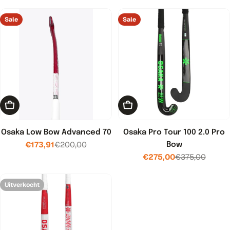
prijs
Sale
Sale
Kies opties
Kies opties
Osaka Low Bow Advanced 70
Osaka Pro Tour 100 2.0 Pro
€173,91
€200,00
Bow
Verkoopprijs
Normale
€275,00
€375,00
prijs
Verkoopprijs
Normale
prijs
Uitverkocht