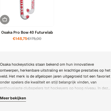
Uitverkocht
Osaka Pro Bow 40 Futurelab
€148,75
€175,00
Verkoopprijs
Normale
prijs
Osaka hockeysticks staan bekend om hun innovatieve
ontwerpen, herkenbare uitstraling en krachtige prestaties op het
veld. Het merk is de afgelopen jaren uitgegroeid tot een favoriet
onder spelers die kwaliteit en stijl belangrijk vinden, van
enthousiaste clubspelers tot hockeyers op hoog niveau. In deze
collectie vind je een breed aanbod Osaka-sticks in verschillende
Meer bekijken
carbonpercentages en bochten, zodat je een model kiest dat
De kracht van Osaka zit in de combinatie van design en
naadloos aansluit op je speelstijl, je positie en je ambities op het
speeleigenschappen. Sticks met een lager carbonpercentage