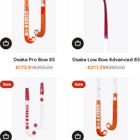
Kies opties
Kies opties
Osaka Pro Bow 85
Osaka Low Bow Advanced 85
€173,91
€200,00
€217,39
€250,00
Verkoopprijs
Normale
Verkoopprijs
Normale
prijs
prijs
Sale
Sale
Toevoegen aan winkelwagen
Kies opties