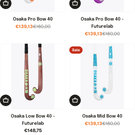
Toevoegen aan winkelwagen
Toevoegen aan winkelwage
Osaka Pro Bow 40
Osaka Pro Bow 40 -
€139,13
€160,00
Futurelab
Verkoopprijs
Normale
€139,13
€160,00
prijs
Verkoopprijs
Normale
prijs
Sale
Toevoegen aan winkelwagen
Toevoegen aan winkelwage
Osaka Low Bow 40 -
Osaka Mid Bow 40
€139,13
€160,00
Futurelab
Verkoopprijs
Normale
Normale
€148,75
prijs