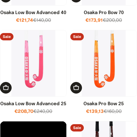
Osaka Low Bow Advanced 40
Osaka Pro Bow 70
€121,74
€140,00
€173,91
€200,00
Verkoopprijs
Normale
Verkoopprijs
Normale
prijs
prijs
Sale
Sale
Toevoegen aan winkelwagen
Toevoegen aan winkelwage
Osaka Low Bow Advanced 25
Osaka Pro Bow 25
€208,70
€240,00
€139,13
€160,00
Verkoopprijs
Normale
Verkoopprijs
Normale
prijs
prijs
Sale