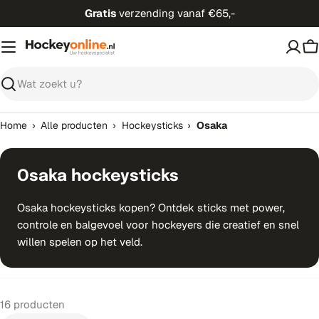
Ga
Gratis
verzending vanaf €65,-
direct
naar
W
de
inhoud
Zoeken
›
›
›
Home
Alle producten
Hockeysticks
Osaka
Osaka hockeysticks
Osaka hockeysticks kopen? Ontdek sticks met power,
controle en balgevoel voor hockeyers die creatief en snel
willen spelen op het veld.
16 producten