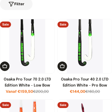
Filter
Sale
Sale
Kies opties
Toevoegen aan winkelwage
Osaka Pro Tour 70 2.0 LTD
Osaka Pro Tour 40 2.0 LTD
Edition White - Low Bow
Edition White - Pro Bow
Vanaf €159,50
€200,00
€144,00
€160,00
Verkoopprijs
Normale
Verkoopprijs
Normale
prijs
prijs
Sale
Sale