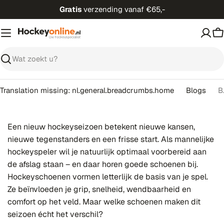
Ga
Gratis
verzending vanaf €65,-
direct
naar
W
de
inhoud
Zoeken
Translation missing: nl.general.breadcrumbs.home
Blogs
Beste h
Een nieuw hockeyseizoen betekent nieuwe kansen,
nieuwe tegenstanders en een frisse start. Als mannelijke
hockeyspeler wil je natuurlijk optimaal voorbereid aan
de afslag staan – en daar horen goede schoenen bij.
Hockeyschoenen vormen letterlijk de basis van je spel.
Ze beïnvloeden je grip, snelheid, wendbaarheid en
comfort op het veld. Maar welke schoenen maken dit
seizoen écht het verschil?