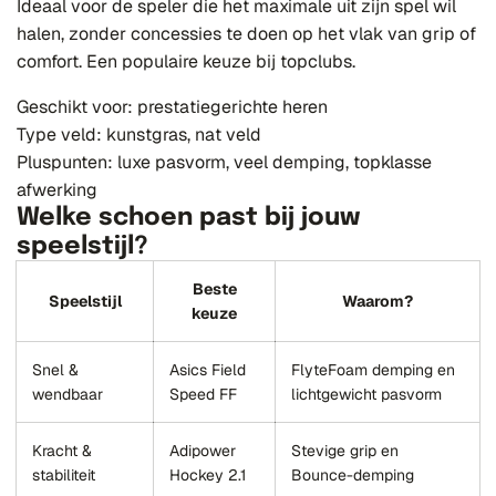
Ideaal voor de speler die het maximale uit zijn spel wil
halen, zonder concessies te doen op het vlak van grip of
comfort. Een populaire keuze bij topclubs.
Geschikt voor: prestatiegerichte heren
Type veld: kunstgras, nat veld
Pluspunten: luxe pasvorm, veel demping, topklasse
afwerking
Welke schoen past bij jouw
speelstijl?
Beste
Speelstijl
Waarom?
keuze
Snel &
Asics Field
FlyteFoam demping en
wendbaar
Speed FF
lichtgewicht pasvorm
Kracht &
Adipower
Stevige grip en
stabiliteit
Hockey 2.1
Bounce-demping