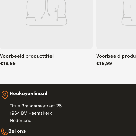
Voorbeeld producttitel
Voorbeeld produc
Normale
€19,99
Normale
€19,99
prijs
prijs
Hockeyonline.nl
Titus Brandsmastraat 26
1964 BV Heemskerk
Nederland
Bel ons