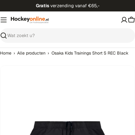
Ga
Gratis
verzending vanaf €65,-
direct
naar
W
de
inhoud
Zoeken
›
›
Home
Alle producten
Osaka Kids Trainings Short S REC Black