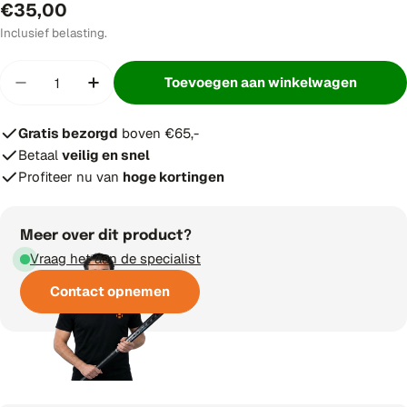
Normale
€35,00
prijs
Inclusief belasting.
Hoeveelheid
Toevoegen aan winkelwagen
Hoeveelheid verminderen voor Osaka Kids Train
Verhoog aantal voor Osaka Kids Traini
Gratis bezorgd
boven €65,-
Betaal
veilig en snel
Profiteer nu van
hoge kortingen
Meer over dit product?
Vraag het aan de specialist
Contact opnemen