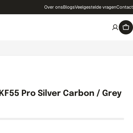
Over ons
Blogs
Veelgestelde vragen
Contact
Win
KF55 Pro Silver Carbon / Grey