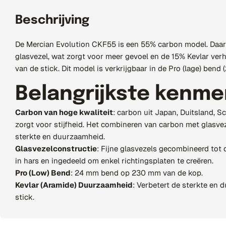
o
Beschrijving
n
De Mercian Evolution CKF55 is een 55% carbon model. Daar
.
glasvezel, wat zorgt voor meer gevoel en de 15% Kevlar ve
van de stick. Dit model is verkrijgbaar in de Pro (lage) ben
c
Belangrijkste kenme
o
Carbon van hoge kwaliteit
: carbon uit Japan, Duitsland, S
u
zorgt voor stijfheid. Het combineren van carbon met glasvez
sterkte en duurzaamheid.
n
Glasvezelconstructie
: Fijne glasvezels gecombineerd tot 
in hars en ingedeeld om enkel richtingsplaten te creëren.
t
Pro (Low) Bend
: 24 mm bend op 230 mm van de kop.
r
Kevlar (Aramide) Duurzaamheid
: Verbetert de sterkte en
stick.
y