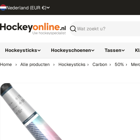
Ga
Nederland (EUR €)
T
direct
naar
r
de
Zoeken
inhoud
a
n
Hockeysticks
Hockeyschoenen
Tassen
K
s
Home
›
Alle producten
›
Hockeysticks
›
Carbon
›
50%
›
Merc
l
a
t
i
o