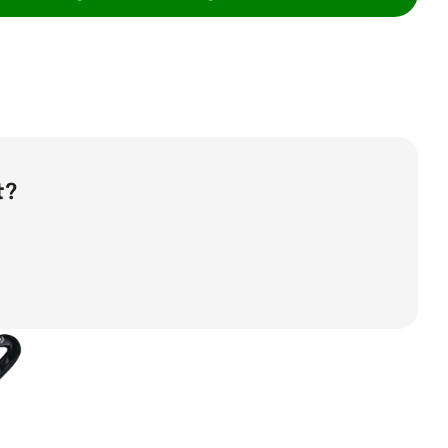
 Mercian Evolution CKF55 Pro Silver Carbon / Grey
Mercian Evolution CKF55 Pro Silver Carbon / Grey
t?