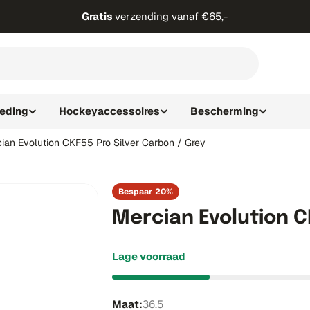
Gratis
verzending vanaf €65,-
leding
Hockeyaccessoires
Bescherming
ian Evolution CKF55 Pro Silver Carbon / Grey
Bespaar
20%
Mercian Evolution C
Lage voorraad
Maat:
36.5