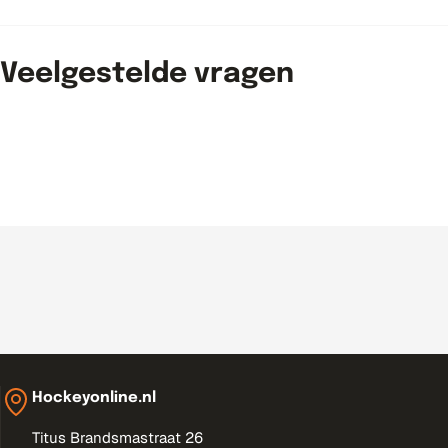
_
l
Veelgestelde vragen
a
b
e
l
Hockeyonline.nl
Titus Brandsmastraat 26