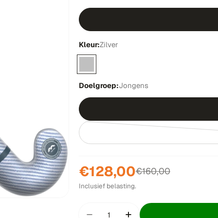
Kleur:
Zilver
Doelgroep:
Jongens
€128,00
Verkoopprijs
Normale
€160,00
Inclusief belasting.
prijs
Hoeveelheid