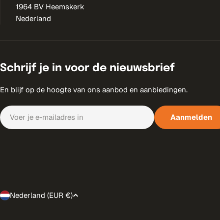
1964 BV Heemskerk
Nederland
Schrijf je in voor de nieuwsbrief
En blijf op de hoogte van ons aanbod en aanbiedingen.
E-
Aanmelden
mail
Nederland (EUR €)
T
r
Betaalmethoden