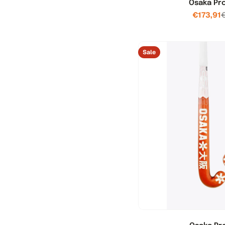
Osaka Pr
€173,91
Sale