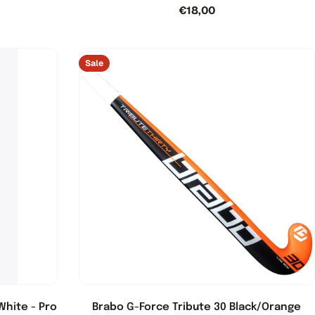
Normale
€18,00
js
prijs
Sale
White - Pro
Brabo G-Force Tribute 30 Black/Orange