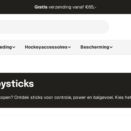
Gratis
verzending vanaf €65,-
leding
Hockeyaccessoires
Bescherming
ysticks
open? Ontdek sticks voor controle, power en balgevoel. Kies het m