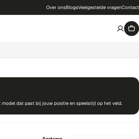
Over ons
Blogs
Veelgestelde vragen
Contact
Win
odel dat past bij jouw positie en speelstijl op het veld.
Sorteren