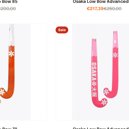
o Bow 85
Osaka Low Bow Advanced
€200,00
€217,39
€250,00
Verkoopprijs
Normale
Verkooppri
Normale
prijs
prijs
Sale