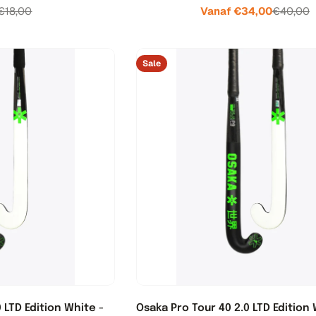
€18,00
Vanaf €34,00
€40,00
Verkoopprijs
Normale
Verkooppri
Normale
prijs
prijs
Sale
 LTD Edition White -
Osaka Pro Tour 40 2.0 LTD Edition 