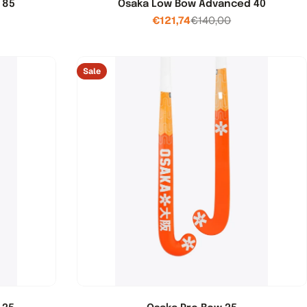
 85
Osaka Low Bow Advanced 40
€121,74
€140,00
js
Verkoopprijs
Normale
prijs
Sale