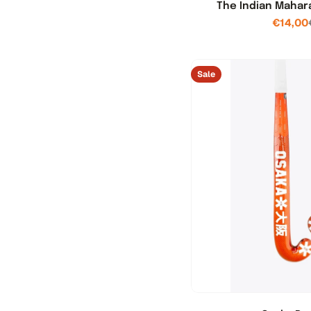
_
The Indian Mahara
€14,00
l
a
Sale
b
e
l