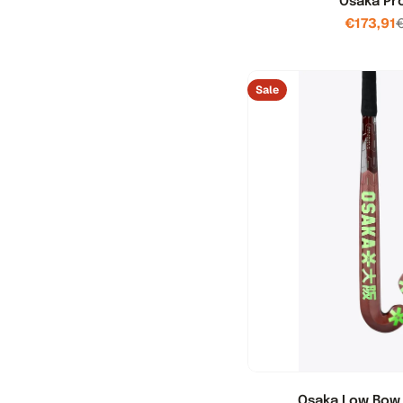
Osaka Pr
€173,91
Sale
Osaka Low Bow 