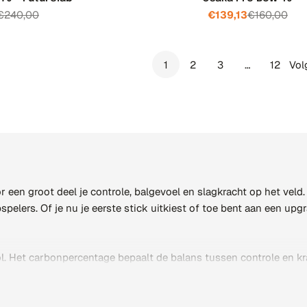
€240,00
€139,13
€160,00
Verkoopprijs
Normale
Verkooppri
Normale
prijs
prijs
1
2
3
…
12
Vol
r een groot deel je controle, balgevoel en slagkracht op het veld
lers. Of je nu je eerste stick uitkiest of toe bent aan een upgra
rol. Het carbonpercentage bepaalt de balans tussen controle en k
t en snelheid. Daarnaast zijn de lengte en de bocht van de stick 
e spel echt versterkt.