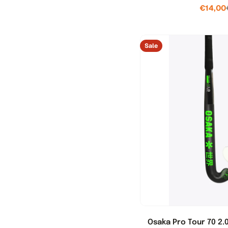
.
€14,00
l
Sale
o
c
a
l
i
z
a
t
i
Osaka Pro Tour 70 2.0