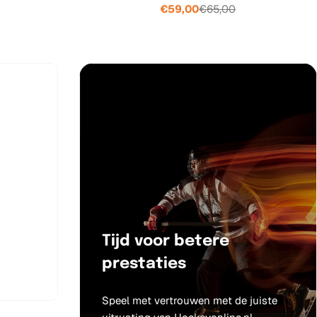
€59,00
€65,00
Verkoopprijs
Normale
prijs
js
Tijd voor betere
prestaties
Speel met vertrouwen met de juiste