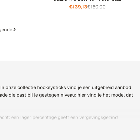
€139,13
€160,00
js
Verkoopprijs
Normale
prijs
gende
. In onze collectie hockeysticks vind je een uitgebreid aanbod
de die past bij je gestegen niveau: hier vind je het model dat
racht: een lager percentage geeft een vergevingsgezind
belangrijk, omdat die je houding, je reikwijdte en je techniek