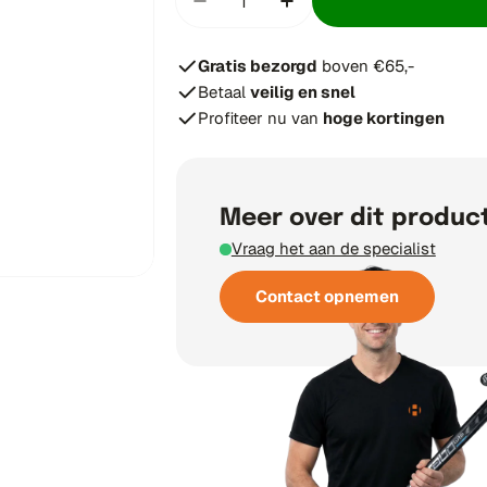
Hoeveelheid verminderen voor
Verhoog aantal voor 
Gratis bezorgd
boven €65,-
Betaal
veilig en snel
Profiteer nu van
hoge kortingen
Meer over dit produc
Vraag het aan de specialist
Contact opnemen