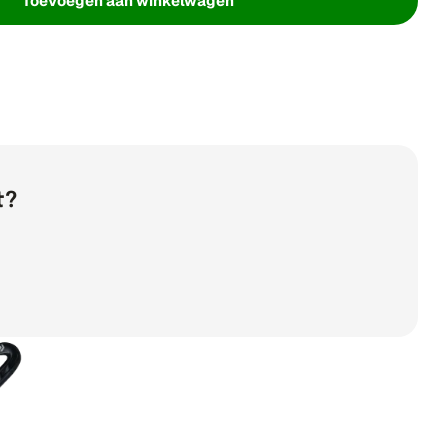
Toevoegen aan winkelwagen
 The Indian Maharadja Indoor Moonlit JR (wood)
The Indian Maharadja Indoor Moonlit JR (wood)
t?