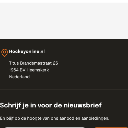
_
l
a
b
e
Hockeyonline.nl
l
Titus Brandsmastraat 26
1964 BV Heemskerk
Nederland
Schrijf je in voor de nieuwsbrief
En blijf op de hoogte van ons aanbod en aanbiedingen.