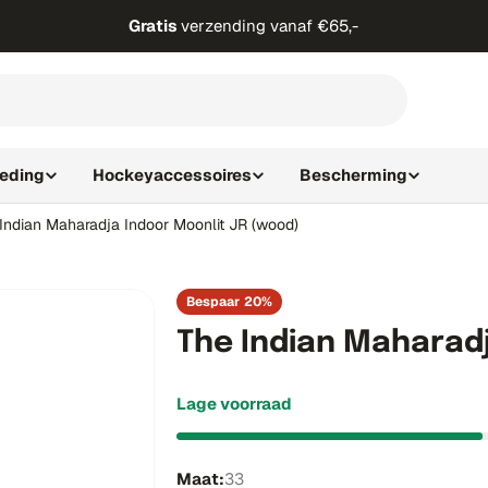
Gratis
verzending vanaf €65,-
leding
Hockeyaccessoires
Bescherming
Indian Maharadja Indoor Moonlit JR (wood)
Bespaar
20%
The Indian Maharadj
Lage voorraad
Maat:
33