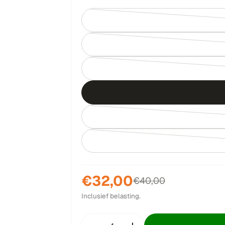
€32,00
Verkoopprijs
Normale
€40,00
Inclusief belasting.
prijs
Hoeveelheid