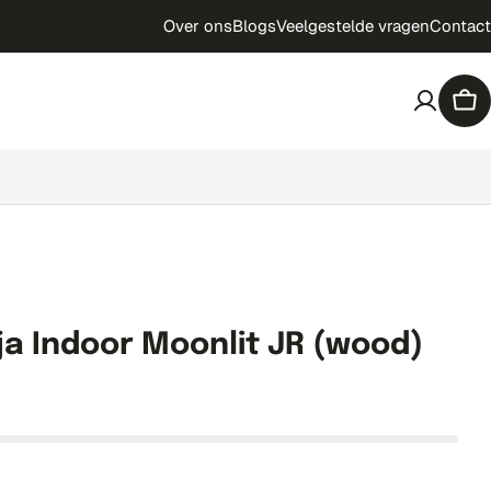
Over ons
Blogs
Veelgestelde vragen
Contact
Win
a Indoor Moonlit JR (wood)