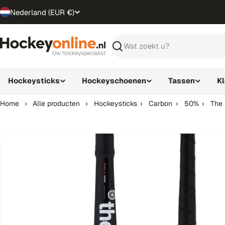
Ga
Nederland (EUR €)
T
direct
naar
r
de
Zoeken
inhoud
a
n
Hockeysticks
Hockeyschoenen
Tassen
K
s
Home
›
Alle producten
›
Hockeysticks
›
Carbon
›
50%
›
The 
l
a
t
i
o