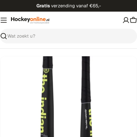
Ga
Gratis
verzending vanaf €65,-
direct
naar
W
de
inhoud
Zoeken