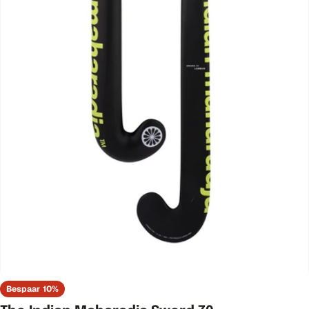
Open media 0 in modaal venster
Bespaar
10%