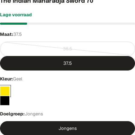
The Indian Maharadja Sword 70
Lage voorraad
Maat:
37.5
36.5
Variant
uitverkocht
37.5
of
niet
Kleur:
Geel
beschikbaar
Doelgroep:
Jongens
Jongens