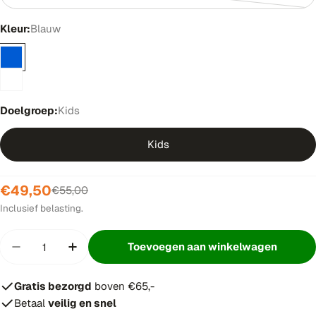
uitverkocht
Kleur:
Blauw
of
niet
beschikbaar
Doelgroep:
Kids
Kids
€49,50
Verkoopprijs
Normale
€55,00
prijs
Inclusief belasting.
Hoeveelheid
Toevoegen aan winkelwagen
Hoeveelheid verminderen voor Asics Upcourt 6
Verhoog aantal voor Asics Upcourt 6 
Gratis bezorgd
boven €65,-
Betaal
veilig en snel