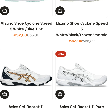
Kies opties
Kies opties
Mizuno Shoe Cyclone Speed
Mizuno Shoe Cyclone Speed
5 White /Blue Tint
5
€52,00
€65,00
White/Black/FrozenEmerald
Verkoopprijs
Normale
€52,00
€65,00
prijs
Verkoopprijs
Normale
prijs
Sale
Kies opties
Kies opties
Asics Gel-Rocket 11
Asics Gel-Rocket 11 Pure