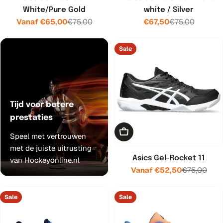
White/Pure Gold
white / Silver
Vanaf €65,00
€75,00
€67,50
€75,00
Verkoopprijs
Normale
Verkoopprijs
Normale
prijs
prijs
Sale
Tijd voor betere
prestaties
Kies opties
Speel met vertrouwen
met de juiste uitrusting
Asics Gel-Rocket 11
van Hockeyonline.nl
Vanaf €52,50
€75,00
Verkoopprijs
Normale
prijs
Sale
Sale