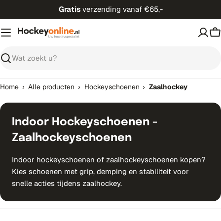
Ga
Gratis
verzending vanaf €65,-
direct
naar
W
de
inhoud
Zoeken
›
›
›
Home
Alle producten
Hockeyschoenen
Zaalhockey
Indoor Hockeyschoenen -
Zaalhockeyschoenen
Indoor hockeyschoenen of zaalhockeyschoenen kopen?
Kies schoenen met grip, demping en stabiliteit voor
snelle acties tijdens zaalhockey.