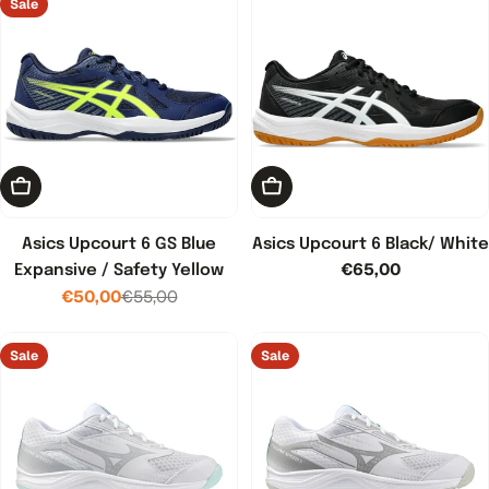
Sale
Kies opties
Kies opties
Asics Upcourt 6 GS Blue
Asics Upcourt 6 Black/ White
Normale
€65,00
Expansive / Safety Yellow
prijs
€50,00
€55,00
Verkoopprijs
Normale
prijs
Sale
Sale