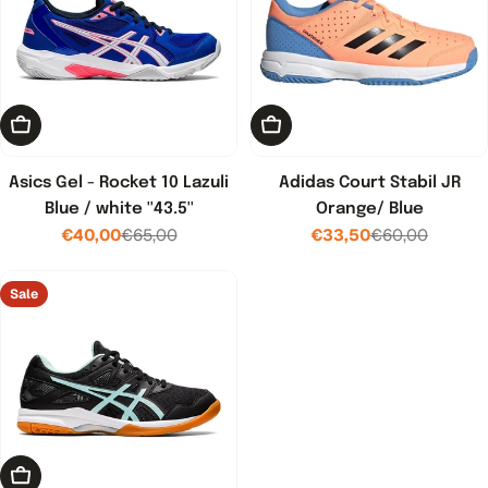
Kies opties
Kies opties
Asics Gel - Rocket 10 Lazuli
Adidas Court Stabil JR
Blue / white ''43.5''
Orange/ Blue
€40,00
€65,00
€33,50
€60,00
Verkoopprijs
Normale
Verkoopprijs
Normale
prijs
prijs
Sale
Kies opties