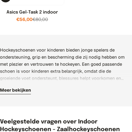
Asics Gel-Task 2 indoor
€56,00
€80,00
Verkoopprijs
Normale
prijs
Hockeyschoenen voor kinderen bieden jonge spelers de
ondersteuning, grip en bescherming die zij nodig hebben om
met plezier en vertrouwen te hockeyen. Een goed passende
schoen is voor kinderen extra belangrijk, omdat die de
groeiende voet ondersteunt, blessures helpt voorkomen en
zorgt voor stabiliteit bij rennen en draaien. In deze collectie vind
Meer bekijken
je een ruim aanbod kindermodellen van verschillende
Bij kinderschoenen draait alles om pasvorm en comfort. Kies bij
topmerken, zodat je eenvoudig een schoen kiest die past bij de
voorkeur een schoen met wat groeiruimte voor de tenen, maar
maat, leeftijd en het niveau van je kind.
zonder dat de voet gaat schuiven, zodat je kind stabiel staat en
blessures voorkomt. De ademende materialen houden de voeten
koel en de geprofileerde buitenzool zorgt voor betrouwbare grip
Veelgestelde vragen over Indoor
op water- en zandvelden. Zo kan je kind zich volledig richten op
Hockeyschoenen - Zaalhockeyschoenen