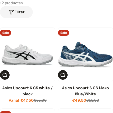
12 producten
Filter
Sale
Sale
Kies opties
Kies opties
Asics Upcourt 6 GS white /
Asics Upcourt 6 GS Mako
black
Blue/White
Vanaf €47,50
€55,00
€49,50
€55,00
Verkoopprijs
Normale
Verkoopprijs
Normale
prijs
prijs